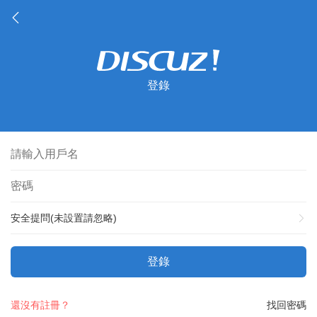
登錄
安全提問(未設置請忽略)
登錄
還沒有註冊？
找回密碼