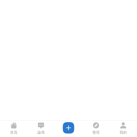
首頁
論壇
發現
我的