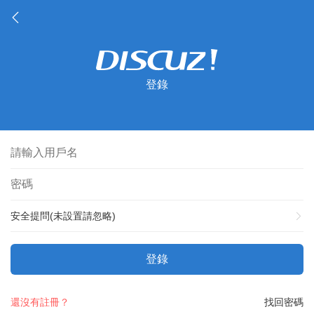
登錄
安全提問(未設置請忽略)
登錄
還沒有註冊？
找回密碼