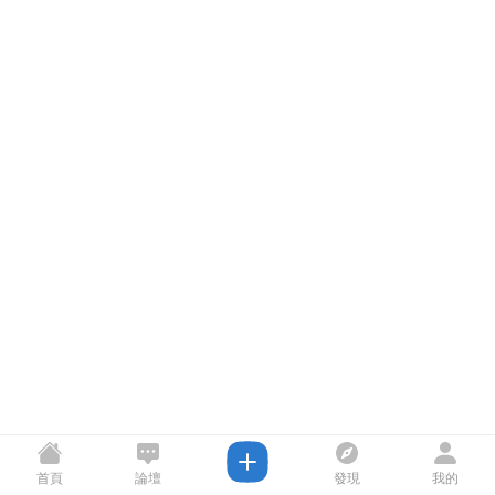
首頁
論壇
發現
我的