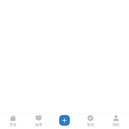
首頁
論壇
發現
我的