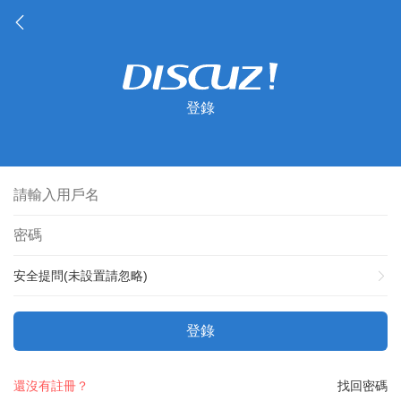
登錄
安全提問(未設置請忽略)
登錄
還沒有註冊？
找回密碼