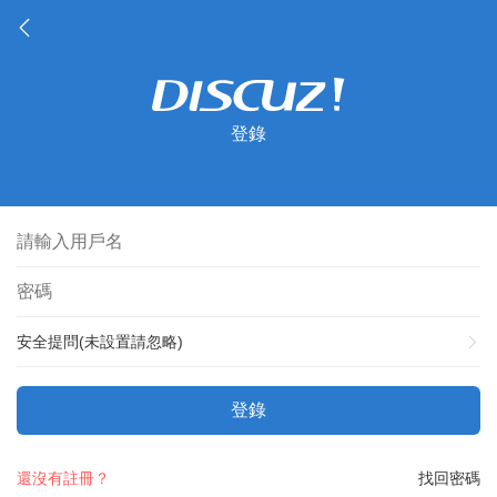
登錄
安全提問(未設置請忽略)
登錄
還沒有註冊？
找回密碼