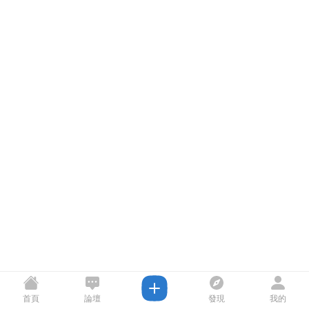
首頁
論壇
發現
我的