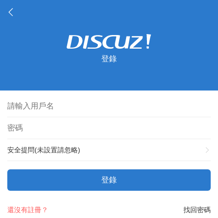
登錄
安全提問(未設置請忽略)
登錄
還沒有註冊？
找回密碼