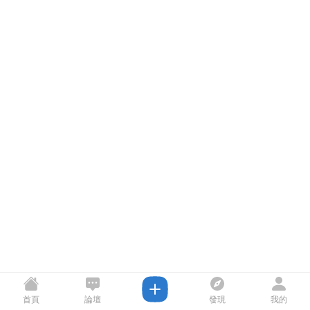
首頁
論壇
發現
我的