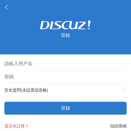
登錄
安全提問(未設置請忽略)
登錄
還沒有註冊？
找回密碼