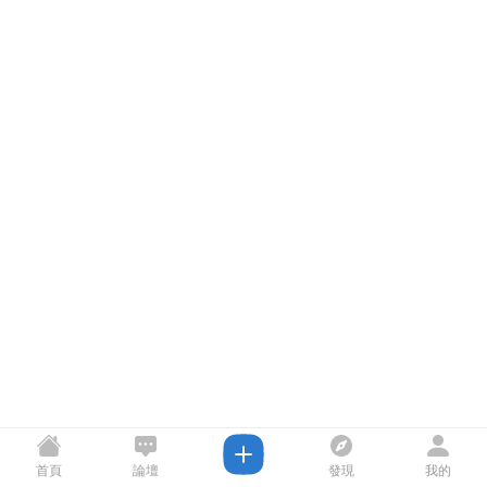
首頁
論壇
發現
我的