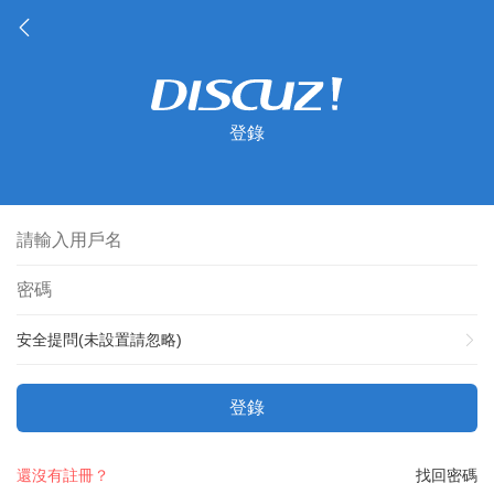
登錄
安全提問(未設置請忽略)
登錄
還沒有註冊？
找回密碼