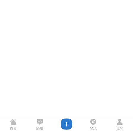
首頁
論壇
發現
我的