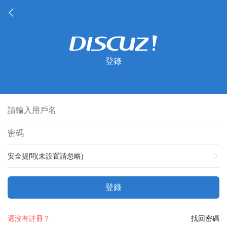
登錄
安全提問(未設置請忽略)
登錄
還沒有註冊？
找回密碼