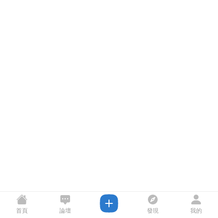
首頁
論壇
發現
我的