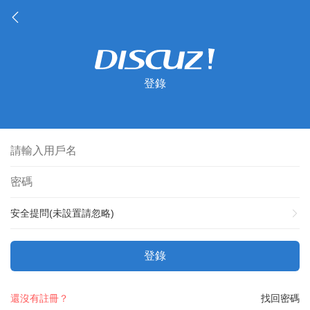
登錄
安全提問(未設置請忽略)
登錄
還沒有註冊？
找回密碼