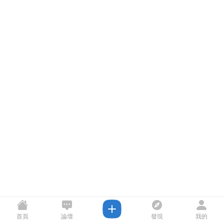
首頁
論壇
發現
我的