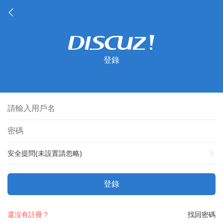
登錄
安全提問(未設置請忽略)
登錄
還沒有註冊？
找回密碼