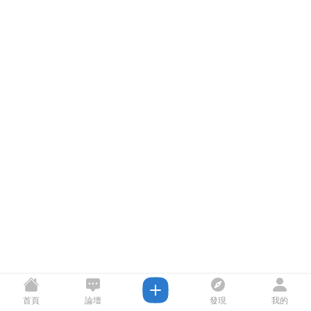
首頁
論壇
發現
我的