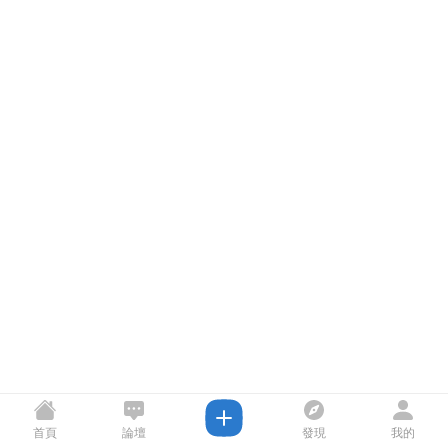
首頁
論壇
發現
我的