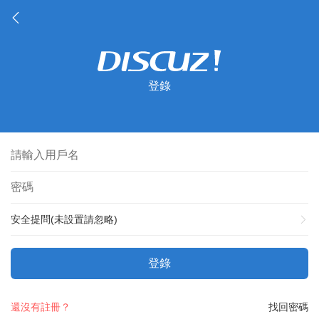
登錄
安全提問(未設置請忽略)
登錄
還沒有註冊？
找回密碼