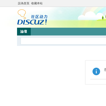
設為首頁
收藏本站
論壇