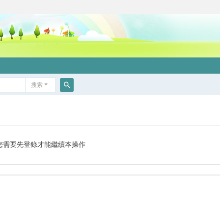
搜索
搜
索
您需要先登錄才能繼續本操作