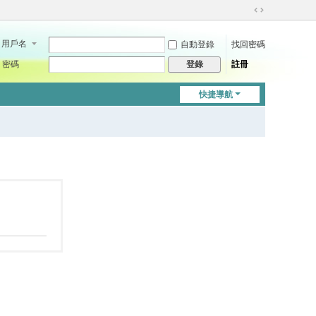
切
換
用戶名
自動登錄
找回密碼
到
寬
密碼
註冊
登錄
版
快捷導航