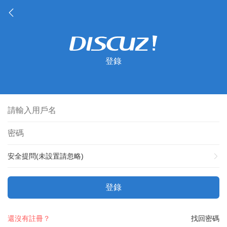
登錄
安全提問(未設置請忽略)
登錄
還沒有註冊？
找回密碼