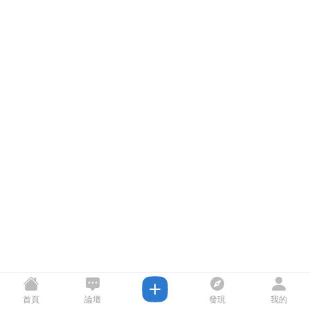
首頁
論壇
發現
我的