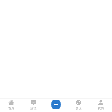
首頁
論壇
發現
我的