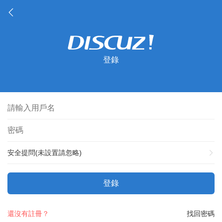
登錄
安全提問(未設置請忽略)
登錄
還沒有註冊？
找回密碼