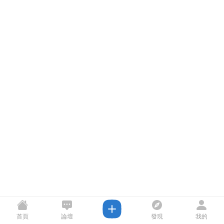
首頁
論壇
發現
我的