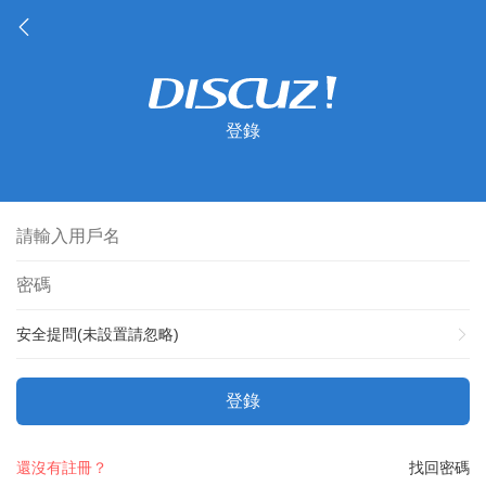
登錄
安全提問(未設置請忽略)
登錄
還沒有註冊？
找回密碼