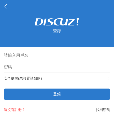
登錄
安全提問(未設置請忽略)
登錄
還沒有註冊？
找回密碼