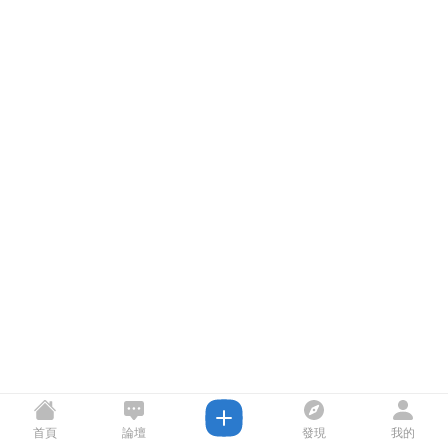
首頁
論壇
發現
我的