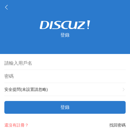
登錄
安全提問(未設置請忽略)
登錄
還沒有註冊？
找回密碼