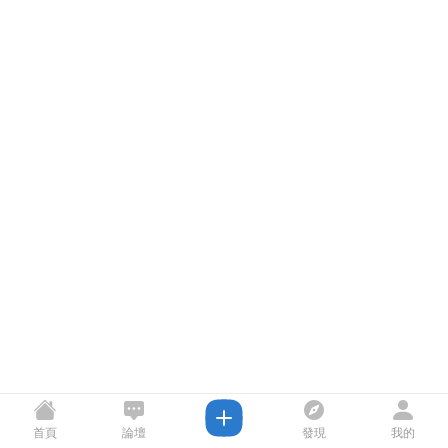
首頁
論壇
發現
我的