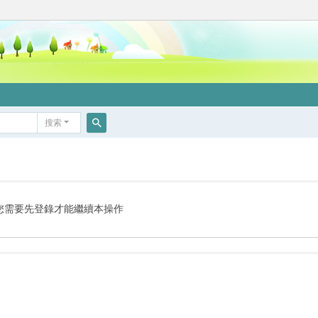
搜索
搜
索
您需要先登錄才能繼續本操作