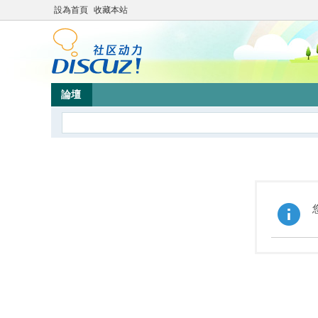
設為首頁
收藏本站
論壇