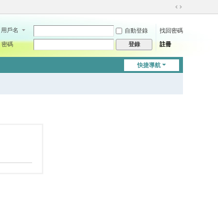
切
換
用戶名
自動登錄
找回密碼
到
寬
密碼
註冊
登錄
版
快捷導航