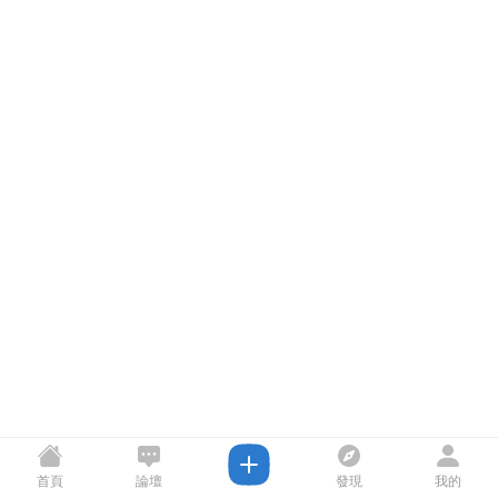
首頁
論壇
發現
我的