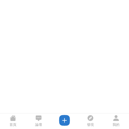
首頁
論壇
發現
我的