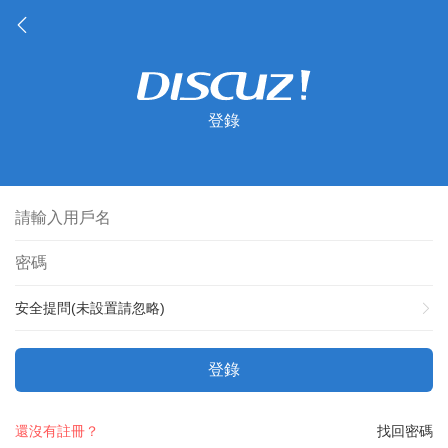
登錄
安全提問(未設置請忽略)
登錄
還沒有註冊？
找回密碼