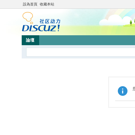
設為首頁
收藏本站
論壇