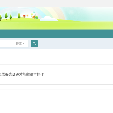
搜索
搜
索
您需要先登錄才能繼續本操作