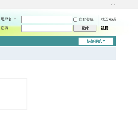
切
換
用戶名
自動登錄
找回密碼
到
寬
密碼
註冊
登錄
版
快捷導航