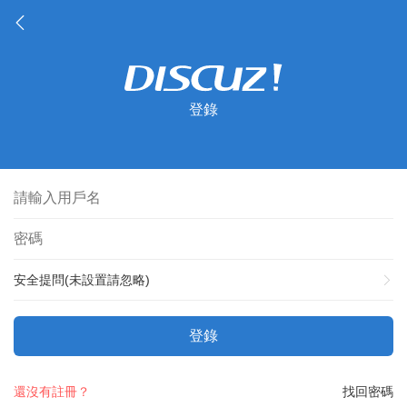
登錄
安全提問(未設置請忽略)
登錄
還沒有註冊？
找回密碼