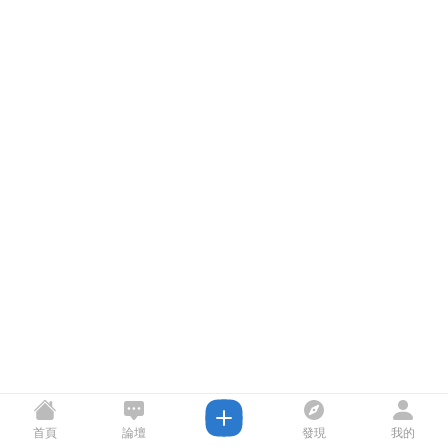
首頁
論壇
發現
我的