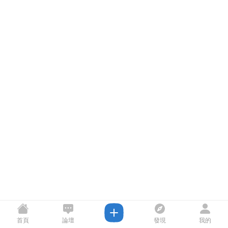
首頁
論壇
發現
我的