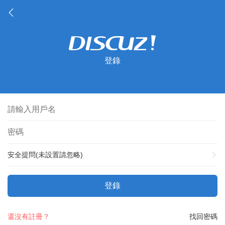
登錄
安全提問(未設置請忽略)
登錄
還沒有註冊？
找回密碼