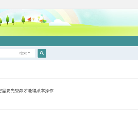
搜索
搜
索
您需要先登錄才能繼續本操作