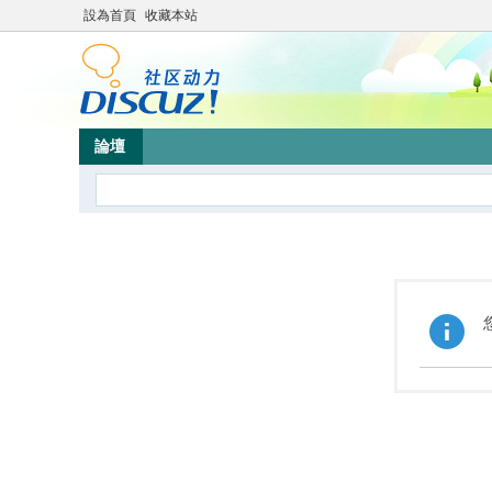
設為首頁
收藏本站
論壇