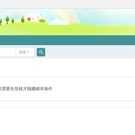
搜索
搜
索
您需要先登錄才能繼續本操作