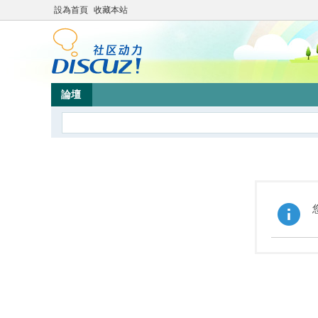
設為首頁
收藏本站
論壇