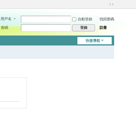
切
換
用戶名
自動登錄
找回密碼
到
寬
密碼
註冊
登錄
版
快捷導航