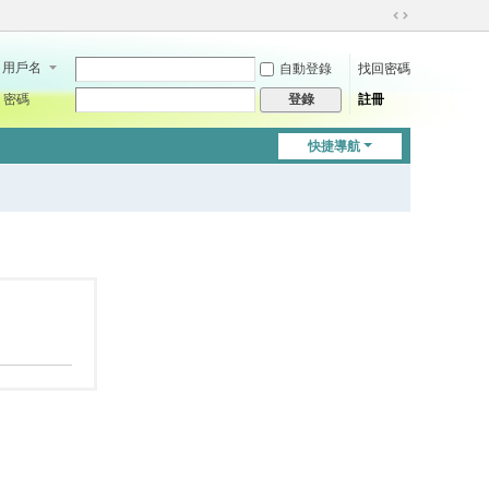
切
換
用戶名
自動登錄
找回密碼
到
寬
密碼
註冊
登錄
版
快捷導航