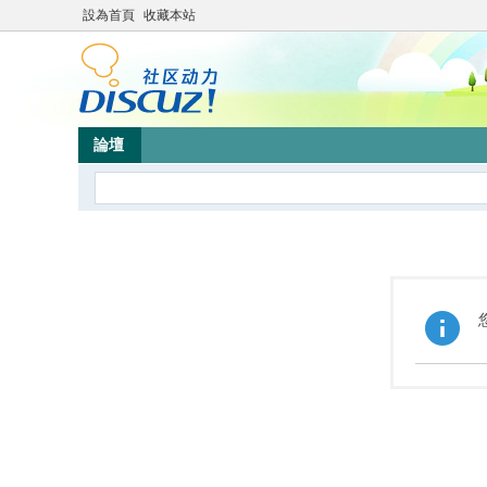
設為首頁
收藏本站
論壇