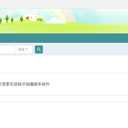
搜索
搜
索
您需要先登錄才能繼續本操作