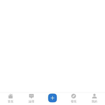
首頁
論壇
發現
我的