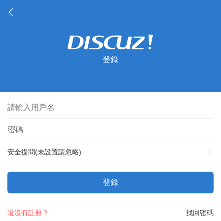
登錄
安全提問(未設置請忽略)
登錄
還沒有註冊？
找回密碼