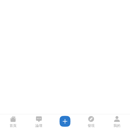
首頁
論壇
發現
我的