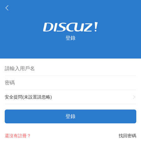
登錄
安全提問(未設置請忽略)
登錄
還沒有註冊？
找回密碼