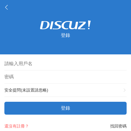
登錄
安全提問(未設置請忽略)
登錄
還沒有註冊？
找回密碼