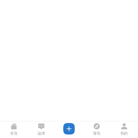
首頁
論壇
發現
我的