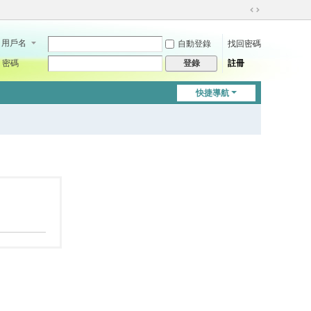
切
換
用戶名
自動登錄
找回密碼
到
寬
密碼
註冊
登錄
版
快捷導航