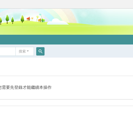
搜索
搜
索
您需要先登錄才能繼續本操作