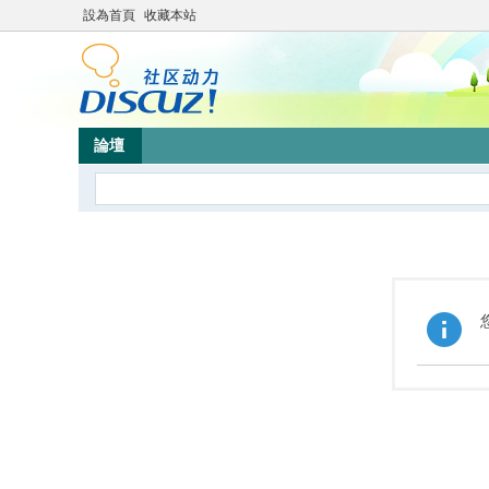
設為首頁
收藏本站
論壇