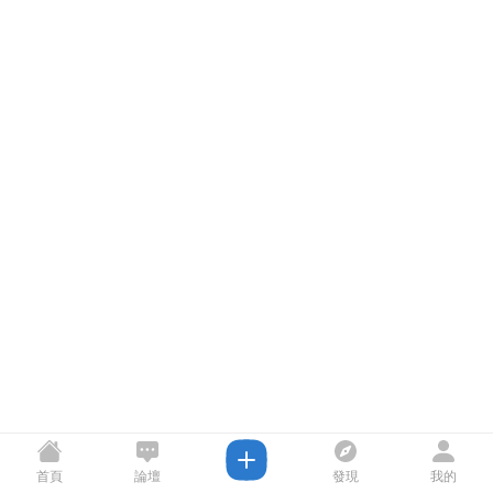
首頁
論壇
發現
我的