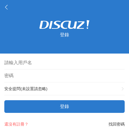
登錄
安全提問(未設置請忽略)
登錄
還沒有註冊？
找回密碼