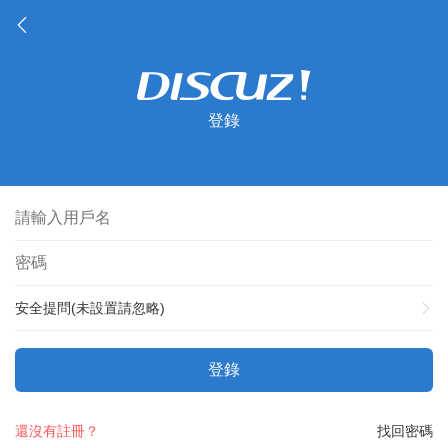
登錄
安全提問(未設置請忽略)
登錄
還沒有註冊？
找回密碼