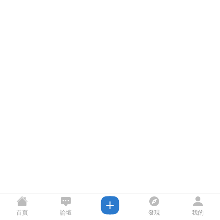
首頁
論壇
發現
我的