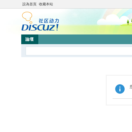
設為首頁
收藏本站
論壇