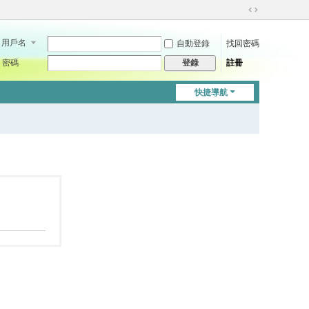
切
換
用戶名
自動登錄
找回密碼
到
寬
密碼
註冊
登錄
版
快捷導航