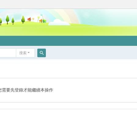
搜索
搜
索
您需要先登錄才能繼續本操作