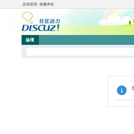
設為首頁
收藏本站
論壇