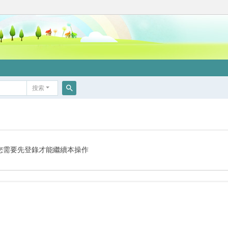
搜索
搜
索
您需要先登錄才能繼續本操作