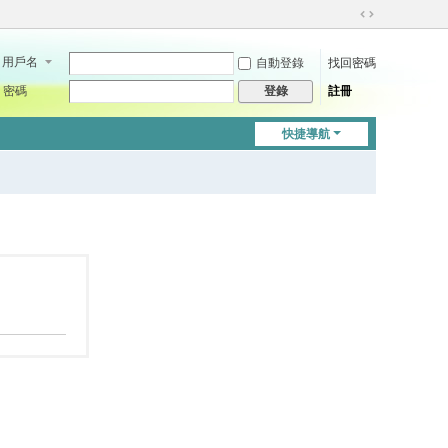
切
換
用戶名
自動登錄
找回密碼
到
寬
密碼
註冊
登錄
版
快捷導航