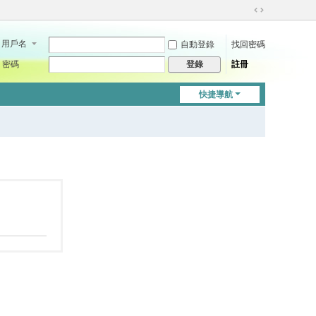
切
換
用戶名
自動登錄
找回密碼
到
寬
密碼
註冊
登錄
版
快捷導航