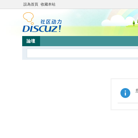
設為首頁
收藏本站
論壇