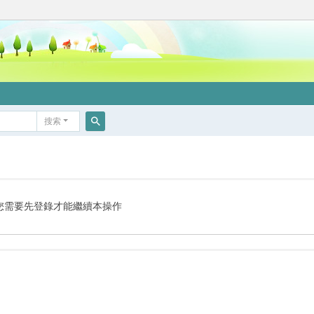
搜索
搜
索
您需要先登錄才能繼續本操作