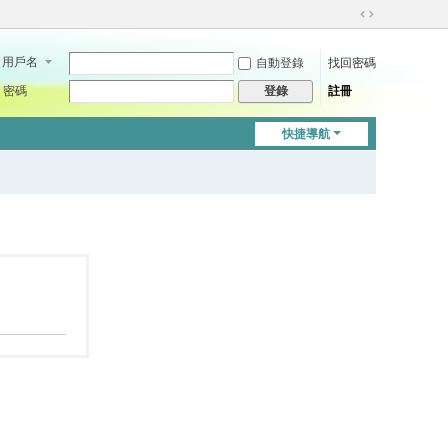
切
換
用戶名
自動登錄
找回密碼
到
寬
密碼
註冊
登錄
版
快捷導航