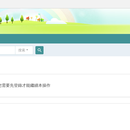
搜索
搜
索
您需要先登錄才能繼續本操作