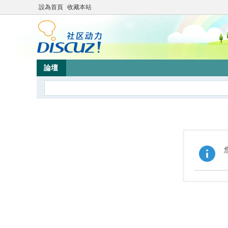
設為首頁
收藏本站
論壇