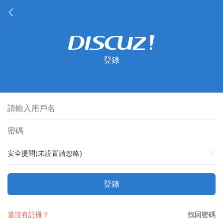
登錄
安全提問(未設置請忽略)
登錄
還沒有註冊？
找回密碼