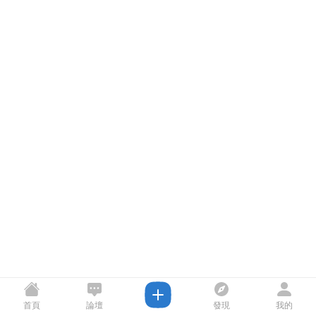
首頁
論壇
發現
我的