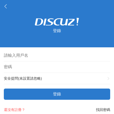
登錄
安全提問(未設置請忽略)
登錄
還沒有註冊？
找回密碼