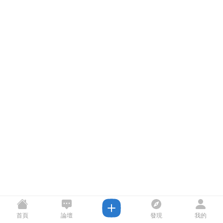
首頁
論壇
發現
我的