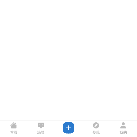
首頁
論壇
發現
我的