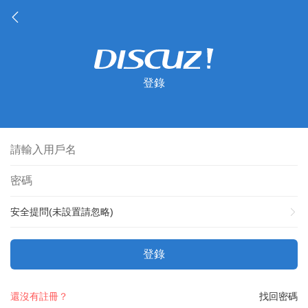
登錄
安全提問(未設置請忽略)
登錄
還沒有註冊？
找回密碼