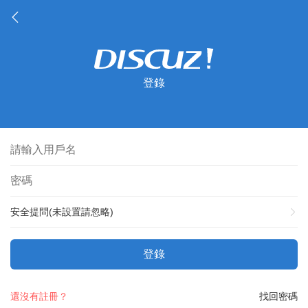
登錄
安全提問(未設置請忽略)
登錄
還沒有註冊？
找回密碼