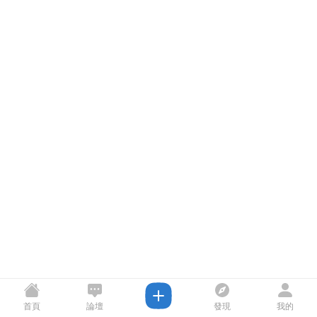
首頁
論壇
發現
我的