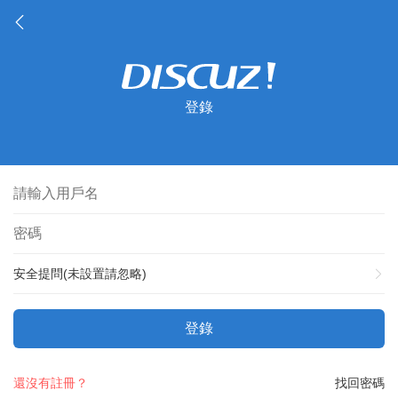
登錄
安全提問(未設置請忽略)
登錄
還沒有註冊？
找回密碼