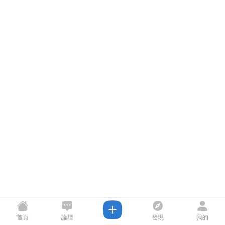
首頁
論壇
發現
我的