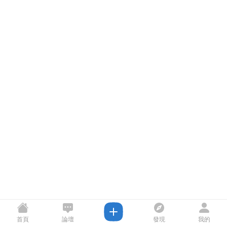
首頁
論壇
發現
我的