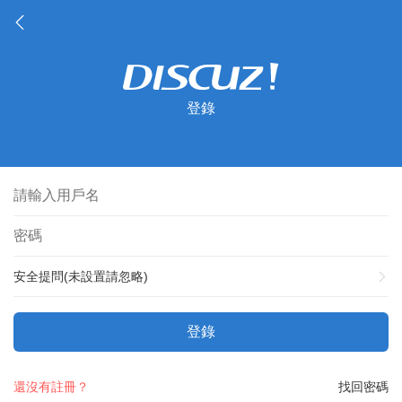
登錄
安全提問(未設置請忽略)
登錄
還沒有註冊？
找回密碼