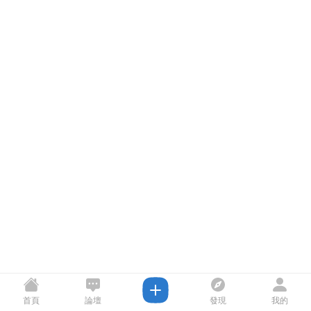
首頁
論壇
發現
我的