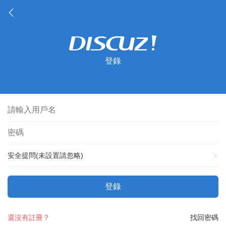
登錄
安全提問(未設置請忽略)
登錄
還沒有註冊？
找回密碼