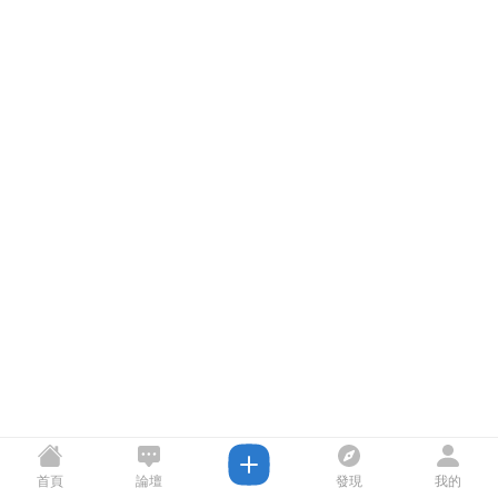
首頁
論壇
發現
我的