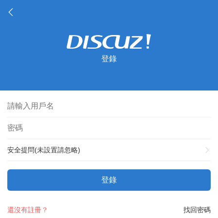
登錄
安全提問(未設置請忽略)
登錄
還沒有註冊？
找回密碼