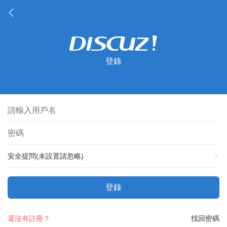
登錄
安全提問(未設置請忽略)
登錄
還沒有註冊？
找回密碼