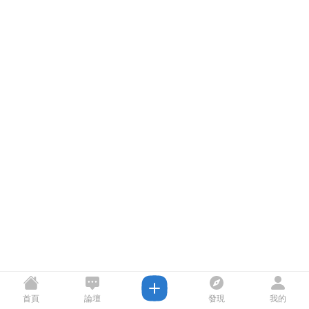
首頁
論壇
發現
我的