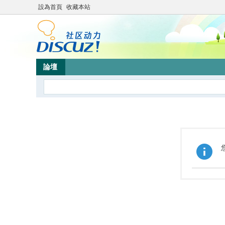
設為首頁
收藏本站
論壇