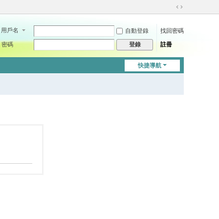
切
換
用戶名
自動登錄
找回密碼
到
寬
密碼
註冊
登錄
版
快捷導航