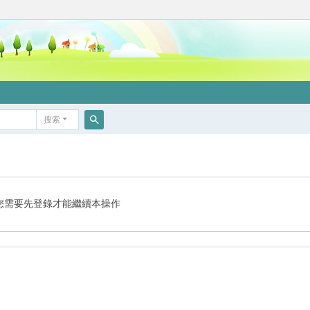
搜索
搜
索
您需要先登錄才能繼續本操作