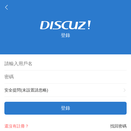
登錄
安全提問(未設置請忽略)
登錄
還沒有註冊？
找回密碼