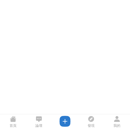
首頁
論壇
發現
我的