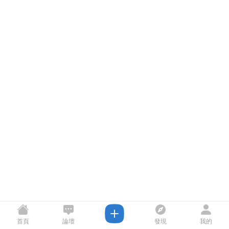
首頁
論壇
發現
我的