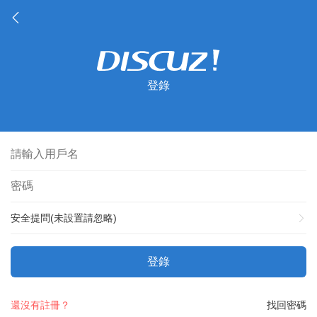
登錄
安全提問(未設置請忽略)
登錄
還沒有註冊？
找回密碼