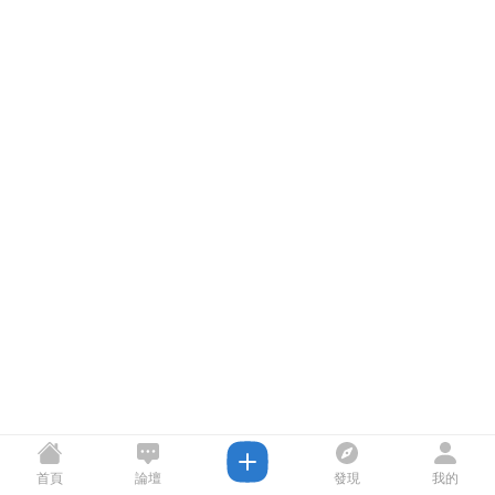
首頁
論壇
發現
我的