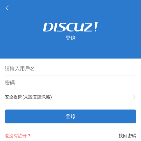
登錄
安全提問(未設置請忽略)
登錄
還沒有註冊？
找回密碼