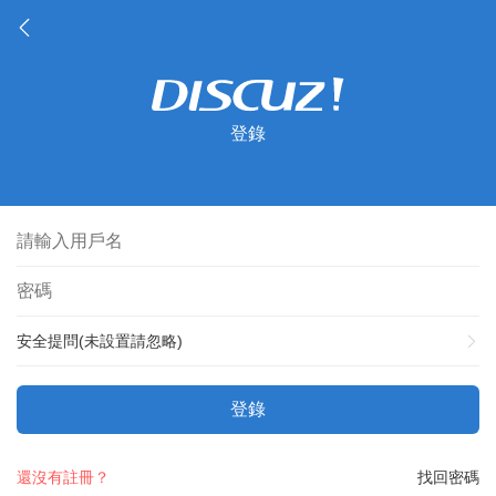
登錄
安全提問(未設置請忽略)
登錄
還沒有註冊？
找回密碼