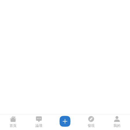
首頁
論壇
發現
我的